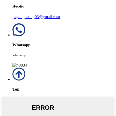
И-мэйл
jiayonghuang03@gmail.com
Whatsapp
whatsapp
Топ