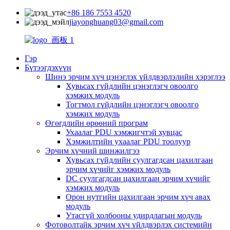
+86 186 7553 4520
jiayonghuang03@gmail.com
Гэр
Бүтээгдэхүүн
Шинэ эрчим хүч цэнэглэх үйлдвэрлэлийн хэрэглээ
Хувьсах гүйдлийн цэнэглэгч овоолго
хэмжих модуль
Тогтмол гүйдлийн цэнэглэгч овоолго
хэмжих модуль
Өгөгдлийн өрөөний програм
Ухаалаг PDU хэмжигчтэй хувцас
Хэмжилтийн ухаалаг PDU тоолуур
Эрчим хүчний шинжилгээ
Хувьсах гүйдлийн суулгагдсан цахилгаан
эрчим хүчийг хэмжих модуль
DC суулгагдсан цахилгаан эрчим хүчийг
хэмжих модуль
Орон нутгийн цахилгаан эрчим хүч авах
модуль
Утасгүй холбооны удирдлагын модуль
Фотоволтайк эрчим хүч үйлдвэрлэх системийн