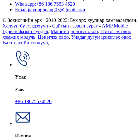
Whatsapp:+86 186 7553 4520
Email:jiayonghuang03@gmail.com
© Зохиогчийн эрх - 2010-2023: Бүх эрх хуулиар хамгаалагдсан.
Халуун бүтээгдэхүүн
-
Сайтын газрын зураг
-
AMP Mobile
Гурван фазын гүйдэл
,
Машин цэнэглэх овоо
,
Цэнэглэх овоо
хэмжих модуль
,
Цэнэглэх овоо
,
Унадаг дугуй цэнэглэх овоо
,
Ватт цагийн тоолуур
,
Утас
Утас
+86 18675534520
И-мэйл