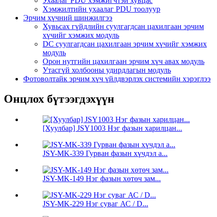
Ухаалаг PDU хэмжигчтэй хувцас
Хэмжилтийн ухаалаг PDU тоолуур
Эрчим хүчний шинжилгээ
Хувьсах гүйдлийн суулгагдсан цахилгаан эрчим
хүчийг хэмжих модуль
DC суулгагдсан цахилгаан эрчим хүчийг хэмжих
модуль
Орон нутгийн цахилгаан эрчим хүч авах модуль
Утасгүй холбооны удирдлагын модуль
Фотоволтайк эрчим хүч үйлдвэрлэх системийн хэрэглээ
Онцлох бүтээгдэхүүн
[Хуулбар] JSY1003 Нэг фазын харилцан...
JSY-MK-339 Гурван фазын хүчдэл a...
JSY-MK-149 Нэг фазын хөтөч зам...
JSY-MK-229 Нэг суваг АС / D...