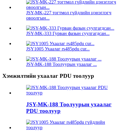
JSY-MK-227 тогтмол гүйдлийн цэнэглэгч
овоолгын...
JSY-MK-333 Гурван фазын суулгагдсан...
JSY1005 Ухаалаг rs485pdu cur...
JSY-MK-188 Тоолуурын ухаалаг ...
Хэмжилтийн ухаалаг PDU тоолуур
JSY-MK-188 Тоолуурын ухаалаг
PDU тоолуур