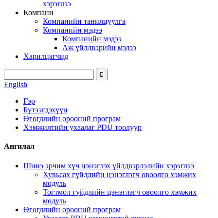
хэрэглээ
Компани
Компанийн танилцуулга
Компанийн мэдээ
Компанийн мэдээ
Аж үйлдвэрийн мэдээ
Харилцагчид
English
Гэр
Бүтээгдэхүүн
Өгөгдлийн өрөөний програм
Хэмжилтийн ухаалаг PDU тоолуур
Ангилал
Шинэ эрчим хүч цэнэглэх үйлдвэрлэлийн хэрэглээ
Хувьсах гүйдлийн цэнэглэгч овоолго хэмжих
модуль
Тогтмол гүйдлийн цэнэглэгч овоолго хэмжих
модуль
Өгөгдлийн өрөөний програм