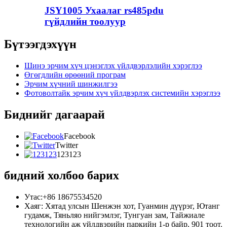
JSY1005 Ухаалаг rs485pdu
гүйдлийн тоолуур
Бүтээгдэхүүн
Шинэ эрчим хүч цэнэглэх үйлдвэрлэлийн хэрэглээ
Өгөгдлийн өрөөний програм
Эрчим хүчний шинжилгээ
Фотоволтайк эрчим хүч үйлдвэрлэх системийн хэрэглээ
Биднийг дагаарай
Facebook
Twitter
123123
бидний холбоо барих
Утас:+86 18675534520
Хаяг: Хятад улсын Шенжэн хот, Гуанмин дүүрэг, Ютанг
гудамж, Тяньляо нийгэмлэг, Тунгуан зам, Тайжиале
технологийн аж үйлдвэрийн паркийн 1-р байр, 901 тоот.