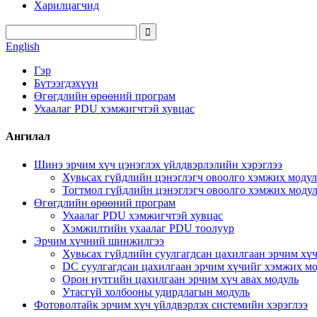
Харилцагчид
English
Гэр
Бүтээгдэхүүн
Өгөгдлийн өрөөний програм
Ухаалаг PDU хэмжигчтэй хувцас
Ангилал
Шинэ эрчим хүч цэнэглэх үйлдвэрлэлийн хэрэглээ
Хувьсах гүйдлийн цэнэглэгч овоолго хэмжих модул
Тогтмол гүйдлийн цэнэглэгч овоолго хэмжих моду
Өгөгдлийн өрөөний програм
Ухаалаг PDU хэмжигчтэй хувцас
Хэмжилтийн ухаалаг PDU тоолуур
Эрчим хүчний шинжилгээ
Хувьсах гүйдлийн суулгагдсан цахилгаан эрчим хү
DC суулгагдсан цахилгаан эрчим хүчийг хэмжих м
Орон нутгийн цахилгаан эрчим хүч авах модуль
Утасгүй холбооны удирдлагын модуль
Фотоволтайк эрчим хүч үйлдвэрлэх системийн хэрэглээ