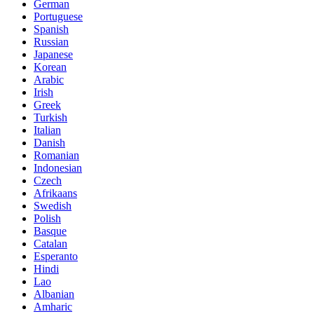
German
Portuguese
Spanish
Russian
Japanese
Korean
Arabic
Irish
Greek
Turkish
Italian
Danish
Romanian
Indonesian
Czech
Afrikaans
Swedish
Polish
Basque
Catalan
Esperanto
Hindi
Lao
Albanian
Amharic