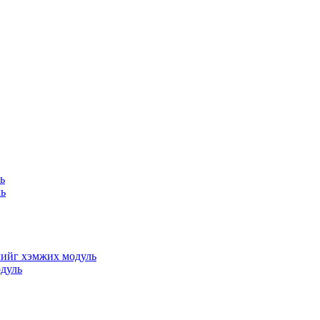
ь
ль
чийг хэмжих модуль
одуль