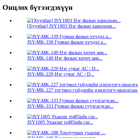
Онцлох бүтээгдэхүүн
[Хуулбар] JSY1003 Нэг фазын харилцан...
JSY-MK-339 Гурван фазын хүчдэл a...
JSY-MK-149 Нэг фазын хөтөч зам...
JSY-MK-229 Нэг суваг АС / D...
JSY-MK-227 тогтмол гүйдлийн цэнэглэгч овоолгын.
JSY-MK-333 Гурван фазын суулгагдсан...
JSY1005 Ухаалаг rs485pdu cur...