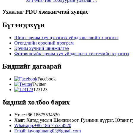
JSY-MK-188 Тоолуурын ухаалаг ...
Ухаалаг PDU хэмжигчтэй хувцас
Бүтээгдэхүүн
Шинэ эрчим хүч цэнэглэх үйлдвэрлэлийн хэрэглээ
Өгөгдлийн өрөөний програм
Эрчим хүчний шинжилгээ
Фотоволтайк эрчим хүч үйлдвэрлэх системийн хэрэглээ
Биднийг дагаарай
Facebook
Twitter
123123
бидний холбоо барих
Утас:+86 18675534520
Хаяг: Хятад улсын Шенжэн хот, Гуанмин дүүрэг, Ютанг г
Whatsapp:+86 186 7553 4520
Email:jiayonghuang03@gmail.com