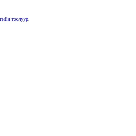
агийн тоолуур
,