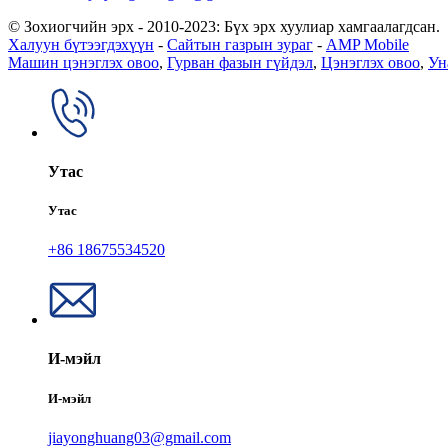
© Зохиогчийн эрх - 2010-2023: Бүх эрх хуулиар хамгаалагдсан.
Халуун бүтээгдэхүүн
-
Сайтын газрын зураг
-
AMP Mobile
Машин цэнэглэх овоо
,
Гурван фазын гүйдэл
,
Цэнэглэх овоо
,
Ун
Утас
Утас
+86 18675534520
И-мэйл
И-мэйл
jiayonghuang03@gmail.com