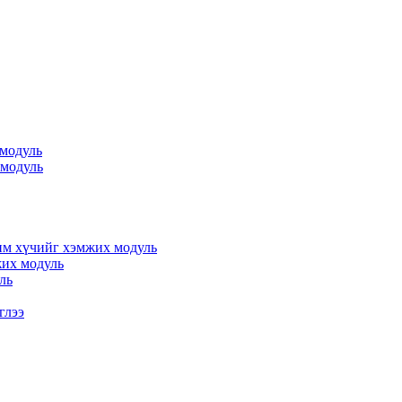
 модуль
 модуль
им хүчийг хэмжих модуль
жих модуль
ль
глээ