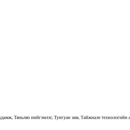
удамж, Тяньляо нийгэмлэг, Тунгуан зам, Тайжиале технологийн а