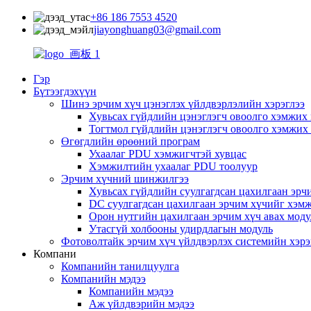
+86 186 7553 4520
jiayonghuang03@gmail.com
Гэр
Бүтээгдэхүүн
Шинэ эрчим хүч цэнэглэх үйлдвэрлэлийн хэрэглээ
Хувьсах гүйдлийн цэнэглэгч овоолго хэмжих
Тогтмол гүйдлийн цэнэглэгч овоолго хэмжих
Өгөгдлийн өрөөний програм
Ухаалаг PDU хэмжигчтэй хувцас
Хэмжилтийн ухаалаг PDU тоолуур
Эрчим хүчний шинжилгээ
Хувьсах гүйдлийн суулгагдсан цахилгаан эрч
DC суулгагдсан цахилгаан эрчим хүчийг хэм
Орон нутгийн цахилгаан эрчим хүч авах моду
Утасгүй холбооны удирдлагын модуль
Фотоволтайк эрчим хүч үйлдвэрлэх системийн хэрэ
Компани
Компанийн танилцуулга
Компанийн мэдээ
Компанийн мэдээ
Аж үйлдвэрийн мэдээ