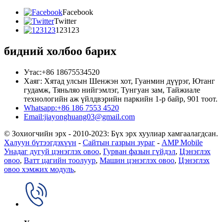
Facebook
Twitter
123123
бидний холбоо барих
Утас:+86 18675534520
Хаяг: Хятад улсын Шенжэн хот, Гуанмин дүүрэг, Ютанг
гудамж, Тяньляо нийгэмлэг, Тунгуан зам, Тайжиале
технологийн аж үйлдвэрийн паркийн 1-р байр, 901 тоот.
Whatsapp:+86 186 7553 4520
Email:jiayonghuang03@gmail.com
© Зохиогчийн эрх - 2010-2023: Бүх эрх хуулиар хамгаалагдсан.
Халуун бүтээгдэхүүн
-
Сайтын газрын зураг
-
AMP Mobile
Унадаг дугуй цэнэглэх овоо
,
Гурван фазын гүйдэл
,
Цэнэглэх
овоо
,
Ватт цагийн тоолуур
,
Машин цэнэглэх овоо
,
Цэнэглэх
овоо хэмжих модуль
,