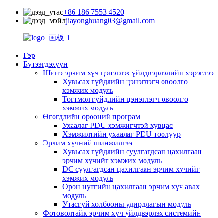
+86 186 7553 4520
jiayonghuang03@gmail.com
Гэр
Бүтээгдэхүүн
Шинэ эрчим хүч цэнэглэх үйлдвэрлэлийн хэрэглээ
Хувьсах гүйдлийн цэнэглэгч овоолго
хэмжих модуль
Тогтмол гүйдлийн цэнэглэгч овоолго
хэмжих модуль
Өгөгдлийн өрөөний програм
Ухаалаг PDU хэмжигчтэй хувцас
Хэмжилтийн ухаалаг PDU тоолуур
Эрчим хүчний шинжилгээ
Хувьсах гүйдлийн суулгагдсан цахилгаан
эрчим хүчийг хэмжих модуль
DC суулгагдсан цахилгаан эрчим хүчийг
хэмжих модуль
Орон нутгийн цахилгаан эрчим хүч авах
модуль
Утасгүй холбооны удирдлагын модуль
Фотоволтайк эрчим хүч үйлдвэрлэх системийн