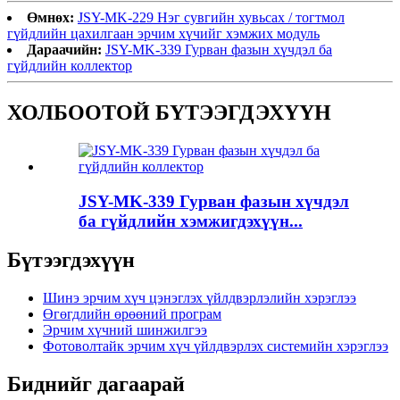
Өмнөх:
JSY-MK-229 Нэг сувгийн хувьсах / тогтмол
гүйдлийн цахилгаан эрчим хүчийг хэмжих модуль
Дараачийн:
JSY-MK-339 Гурван фазын хүчдэл ба
гүйдлийн коллектор
ХОЛБООТОЙ БҮТЭЭГДЭХҮҮН
JSY-MK-339 Гурван фазын хүчдэл
ба гүйдлийн хэмжигдэхүүн...
Бүтээгдэхүүн
Шинэ эрчим хүч цэнэглэх үйлдвэрлэлийн хэрэглээ
Өгөгдлийн өрөөний програм
Эрчим хүчний шинжилгээ
Фотоволтайк эрчим хүч үйлдвэрлэх системийн хэрэглээ
Биднийг дагаарай