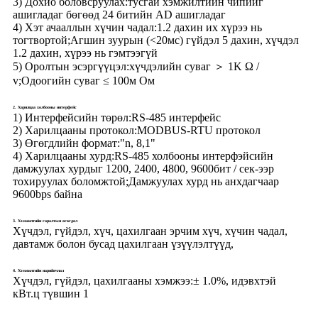
3) Дохио боловсруулах:
тусгай хэмжилтийн чипийг
ашигладаг бөгөөд 24 битийн AD ашигладаг
4) Хэт ачааллын хүчин чадал:
1.2 дахин их хүрээ нь
тогтвортой;Агшин зуурын (<20мс) гүйдэл 5 дахин, хүчдэл
1.2 дахин, хүрээ нь гэмтээгүй
5) Оролтын эсэргүүцэл:
хүчдэлийн суваг ＞ 1K Ω /
v;Одоогийн суваг ≤ 100м Ом
2. Харилцаа холбооны интерфейс
1) Интерфейсийн төрөл:
RS-485 интерфейс
2) Харилцааны протокол:
MODBUS-RTU протокол
3) Өгөгдлийн формат:
"n, 8,1"
4) Харилцааны хурд:
RS-485 холбооны интерфэйсийн
дамжуулах хурдыг 1200, 2400, 4800, 9600бит / сек-ээр
тохируулах боломжтой;Дамжуулах хурд нь анхдагчаар
9600bps байна
3. Хэмжилтийн гаралтын өгөгдөл
Хүчдэл, гүйдэл, хүч, цахилгаан эрчим хүч, хүчин чадал,
давтамж болон бусад цахилгаан үзүүлэлтүүд,
4. Хэмжилтийн нарийвчлал
Хүчдэл, гүйдэл, цахилгааны хэмжээ:
± 1.0%, идэвхтэй
кВт.ц түвшин 1