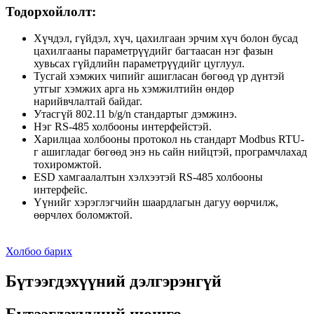
Тодорхойлолт:
Хүчдэл, гүйдэл, хүч, цахилгаан эрчим хүч болон бусад
цахилгааны параметрүүдийг багтаасан нэг фазын
хувьсах гүйдлийн параметрүүдийг цуглуул.
Тусгай хэмжих чипийг ашигласан бөгөөд үр дүнтэй
утгыг хэмжих арга нь хэмжилтийн өндөр
нарийвчлалтай байдаг.
Утасгүй 802.11 b/g/n стандартыг дэмжинэ.
Нэг RS-485 холбооны интерфейстэй.
Харилцаа холбооны протокол нь стандарт Modbus RTU-
г ашигладаг бөгөөд энэ нь сайн нийцтэй, програмчлахад
тохиромжтой.
ESD хамгаалалтын хэлхээтэй RS-485 холбооны
интерфейс.
Үүнийг хэрэглэгчийн шаардлагын дагуу өөрчилж,
өөрчлөх боломжтой.
Холбоо барих
Бүтээгдэхүүний дэлгэрэнгүй