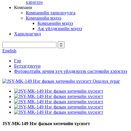
хэрэглээ
Компани
Компанийн танилцуулга
Компанийн мэдээ
Компанийн мэдээ
Аж үйлдвэрийн мэдээ
Харилцагчид
English
Гэр
Бүтээгдэхүүн
Фотоволтайк эрчим хүч үйлдвэрлэх системийн хэрэглээ
JSY-MK-149 Нэг фазын хөтөчийн хүснэгт