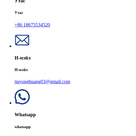
Утас
Утас
+86 18675534520
И-мэйл
И-мэйл
jiayonghuang03@gmail.com
Whatsapp
whatsapp