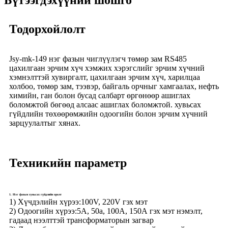
Бүтээгдэхүүний шошго
Тодорхойлолт
Jsy-mk-149 нэг фазын чиглүүлэгч төмөр зам RS485
цахилгаан эрчим хүч хэмжих хэрэгслийг эрчим хүчний
хэмнэлттэй хувиргалт, цахилгаан эрчим хүч, харилцаа
холбоо, төмөр зам, тээвэр, байгаль орчныг хамгаалах, нефть
химийн, ган болон бусад салбарт өргөнөөр ашиглах
боломжтой бөгөөд алсаас ашиглах боломжтой. хувьсах
гүйдлийн төхөөрөмжийн одоогийн болон эрчим хүчний
зарцуулалтыг хянах.
Техникийн параметр
1. Нэг фазын хувьсах гүйдлийн оролт
1) Хүчдэлийн хүрээ:
100V, 220V гэх мэт
2) Одоогийн хүрээ:
5А, 50а, 100А, 150А гэх мэт нэмэлт,
гадаад нээлттэй трансформаторын загвар