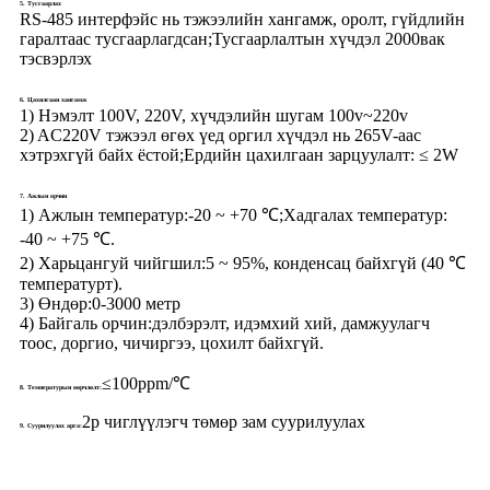
5. Тусгаарлах
RS-485 интерфэйс нь тэжээлийн хангамж, оролт, гүйдлийн
гаралтаас тусгаарлагдсан;Тусгаарлалтын хүчдэл 2000вак
тэсвэрлэх
6. Цахилгаан хангамж
1) Нэмэлт 100V, 220V, хүчдэлийн шугам 100v~220v
2) AC220V тэжээл өгөх үед оргил хүчдэл нь 265V-аас
хэтрэхгүй байх ёстой;Ердийн цахилгаан зарцуулалт: ≤ 2W
7. Ажлын орчин
1) Ажлын температур:
-20 ~ +70 ℃;Хадгалах температур:
-40 ~ +75 ℃.
2) Харьцангуй чийгшил:
5 ~ 95%, конденсац байхгүй (40 ℃
температурт).
3) Өндөр:
0-3000 метр
4) Байгаль орчин:
дэлбэрэлт, идэмхий хий, дамжуулагч
тоос, доргио, чичиргээ, цохилт байхгүй.
≤100ppm/℃
8. Температурын өөрчлөлт:
2p чиглүүлэгч төмөр зам суурилуулах
9. Суурилуулах арга: