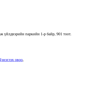
ж үйлдвэрийн паркийн 1-р байр, 901 тоот.
Цэнэглэх овоо
,