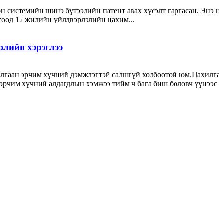
лон системийн шинэ бүтээлийн патент авах хүсэлт гаргасан. Энэ 
өөд 12 жилийн үйлдвэрлэлийн цахим...
элийн хэрэглээ
илгаан эрчим хүчний дэмжлэгтэй салшгүй холбоотой юм.Цахилга
эрчим хүчний алдагдлын хэмжээ тийм ч бага биш боловч үүнээс з