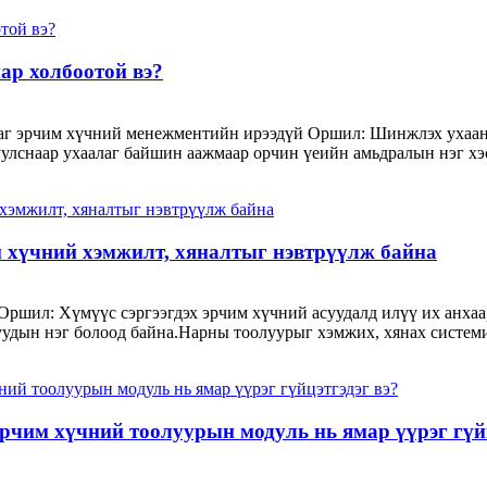
ар холбоотой вэ?
алаг эрчим хүчний менежментийн ирээдүй Оршил: Шинжлэх ухаан
уулснаар ухаалаг байшин аажмаар орчин үеийн амьдралын нэг хэс
м хүчний хэмжилт, хяналтыг нэвтрүүлж байна
ршил: Хүмүүс сэргээгдэх эрчим хүчний асуудалд илүү их анхаа
удын нэг болоод байна.Нарны тоолуурыг хэмжих, хянах системи
рчим хүчний тоолуурын модуль нь ямар үүрэг гүйц