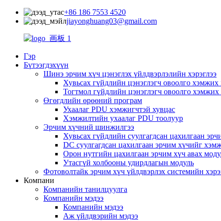
+86 186 7553 4520
jiayonghuang03@gmail.com
Гэр
Бүтээгдэхүүн
Шинэ эрчим хүч цэнэглэх үйлдвэрлэлийн хэрэглээ
Хувьсах гүйдлийн цэнэглэгч овоолго хэмжих
Тогтмол гүйдлийн цэнэглэгч овоолго хэмжих
Өгөгдлийн өрөөний програм
Ухаалаг PDU хэмжигчтэй хувцас
Хэмжилтийн ухаалаг PDU тоолуур
Эрчим хүчний шинжилгээ
Хувьсах гүйдлийн суулгагдсан цахилгаан эрч
DC суулгагдсан цахилгаан эрчим хүчийг хэм
Орон нутгийн цахилгаан эрчим хүч авах моду
Утасгүй холбооны удирдлагын модуль
Фотоволтайк эрчим хүч үйлдвэрлэх системийн хэрэ
Компани
Компанийн танилцуулга
Компанийн мэдээ
Компанийн мэдээ
Аж үйлдвэрийн мэдээ