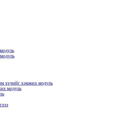
 модуль
 модуль
им хүчийг хэмжих модуль
жих модуль
ль
глээ