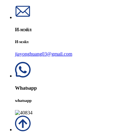
И-мэйл
И-мэйл
jiayonghuang03@gmail.com
Whatsapp
whatsapp