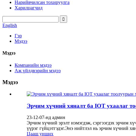
Нарийвчилсан тохируулга
Харилцагчид
English
Гэр
Мэдээ
Мэдээ
Компанийн мэдээ
Аж үйлдвэрийн мэдээ
Мэдээ
Эрчим хүчний хяналт ба IOT ухаалаг то
23-12-07-нд админ
Эрчим хүчний эрэлт нэмэгдэж, сэргээгдэх эрчим хү
үүрэг гүйцэтгэдэг.Энэ нийтлэл нь эрчим хүчний хяна
Цааш унших