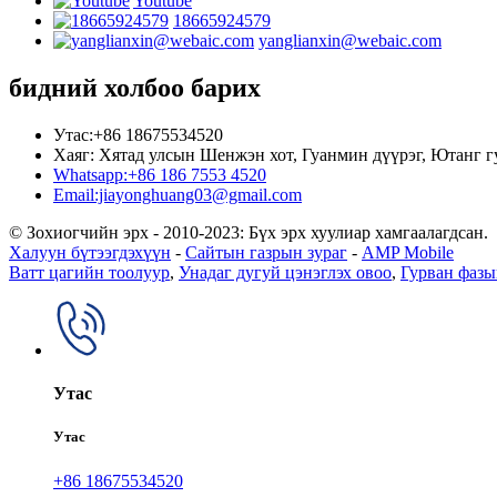
Youtube
18665924579
yanglianxin@webaic.com
бидний холбоо барих
Утас:+86 18675534520
Хаяг: Хятад улсын Шенжэн хот, Гуанмин дүүрэг, Ютанг г
Whatsapp:+86 186 7553 4520
Email:jiayonghuang03@gmail.com
© Зохиогчийн эрх - 2010-2023: Бүх эрх хуулиар хамгаалагдсан.
Халуун бүтээгдэхүүн
-
Сайтын газрын зураг
-
AMP Mobile
Ватт цагийн тоолуур
,
Унадаг дугуй цэнэглэх овоо
,
Гурван фазы
Утас
Утас
+86 18675534520