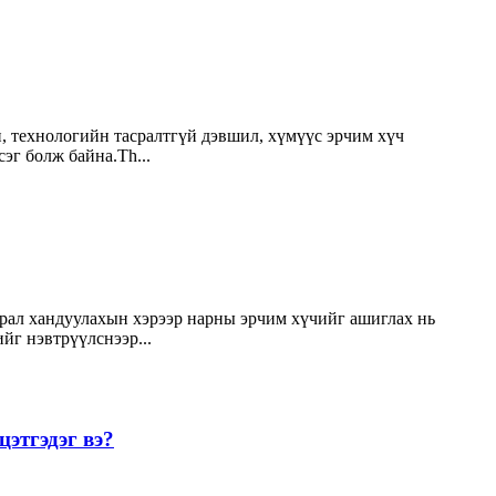
, технологийн тасралтгүй дэвшил, хүмүүс эрчим хүч
эг болж байна.Th...
рал хандуулахын хэрээр нарны эрчим хүчийг ашиглах нь
йг нэвтрүүлснээр...
этгэдэг вэ?