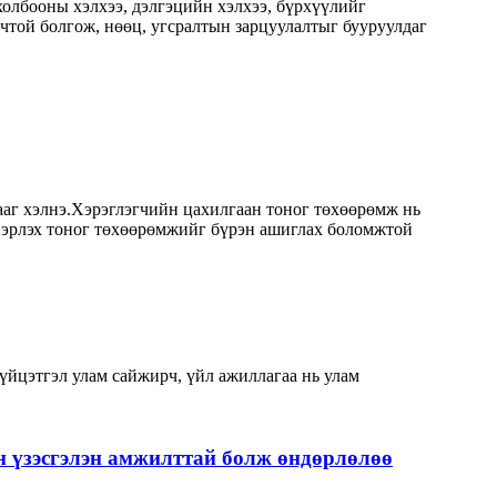
холбооны хэлхээ, дэлгэцийн хэлхээ, бүрхүүлийг
чтой болгож, нөөц, угсралтын зарцуулалтыг бууруулдаг
ааг хэлнэ.Хэрэглэгчийн цахилгаан тоног төхөөрөмж нь
лдвэрлэх тоног төхөөрөмжийг бүрэн ашиглах боломжтой
йцэтгэл улам сайжирч, үйл ажиллагаа нь улам
н үзэсгэлэн амжилттай болж өндөрлөлөө