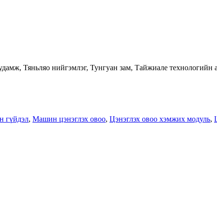
удамж, Тяньляо нийгэмлэг, Тунгуан зам, Тайжиале технологийн а
н гүйдэл
,
Машин цэнэглэх овоо
,
Цэнэглэх овоо хэмжих модуль
,