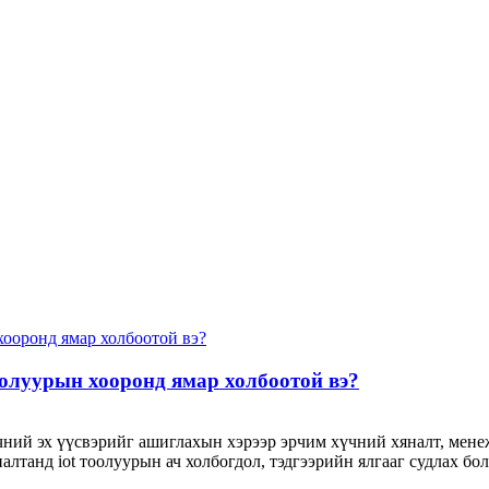
олуурын хооронд ямар холбоотой вэ?
чний эх үүсвэрийг ашиглахын хэрээр эрчим хүчний хяналт, мене
лтанд iot тоолуурын ач холбогдол, тэдгээрийн ялгааг судлах бол