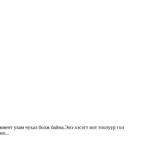
жмент улам чухал болж байна.Энэ хэсэгт иот тоолуур гол
но...