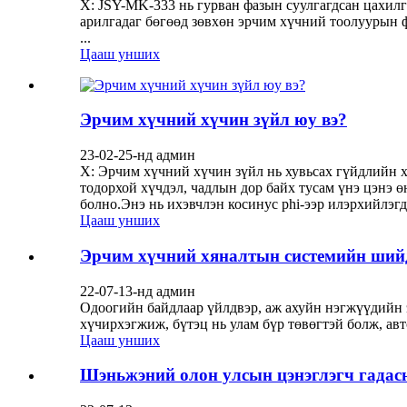
Х: JSY-MK-333 нь гурван фазын суулгагдсан цахилг
арилгадаг бөгөөд зөвхөн эрчим хүчний тоолуурын 
...
Цааш унших
Эрчим хүчний хүчин зүйл юу вэ?
23-02-25-нд админ
Х: Эрчим хүчний хүчин зүйл нь хувьсах гүйдлийн 
тодорхой хүчдэл, чадлын дор байх тусам үнэ цэнэ 
болно.Энэ нь ихэвчлэн косинус phi-ээр илэрхийлэгдд
Цааш унших
Эрчим хүчний хяналтын системийн ший
22-07-13-нд админ
Одоогийн байдлаар үйлдвэр, аж ахуйн нэгжүүдийн 
хүчирхэгжиж, бүтэц нь улам бүр төвөгтэй болж, авт
Цааш унших
Шэньжэний олон улсын цэнэглэгч гадасн