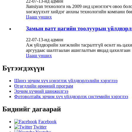
22-07-13-нд админ
Jiansiyan технологи нь 2009 онд цэнэглэгч овоо бо
хөгжүүлэлт хийдэг анхны технологийн компани бөг
Цааш унших
Замын ватт цагийн тоолуурын үйлдвэрл
22-07-13-нд админ
Аж үйлдвэрийн хөгжлийн тасралтгүй өсөлт нь цах
аргуудаас шалтгаалан ашиглалтын явцад цахилгаан 
Цааш унших
Бүтээгдэхүүн
Шинэ эрчим хүч цэнэглэх үйлдвэрлэлийн хэрэглээ
Өгөгдлийн өрөөний програм
Эрчим хүчний шинжилгээ
Фотоволтайк эрчим хүч үйлдвэрлэх системийн хэрэглээ
Биднийг дагаарай
Facebook
Twitter