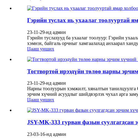
Гэрийн туслах нь ухаалаг тоолууртай ям
23-11-29-нд админ
Гэрийн туслахууд ба ухаалаг тоолуур: Гэрийн уха
хэмнэх, байгаль орчныг хамгаалахад анхаарал ханд
Цааш унших
Тогтвортой ирээдүйн төлөө нарны эрчи
23-11-29-нд админ
Нарны тоолуурын хэмжилт, хяналтын танилцуулга О
эрчим хүчний асуудлыг шийдвэрлэх чухал арга заму
Цааш унших
JSY-MK-333 гурван фазын суулгагдсан э
23-03-16-нд админ