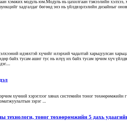
аан хэмжих модуль юм.Модуль нь цахилгаан тэжээлийн хэлхээ, 
функцийг хадгалдаг бөгөөд энэ нь үйлдвэрлэлийн дизайныг онов
хэлхээний идэвхтэй хүчийг илэрхий чадалтай харьцуулсан харьц
өндөр байх тусам ашиг тус нь илүү их байх тусам эрчим хүч үй
эг....
дэл
эрчим хүчний хэрэглээг хянах системийн тоног төхөөрөмжийн гү
оматжуулалтын зэрэг ...
ы технологи, тоног төхөөрөмжийн 5 дахь удаагий