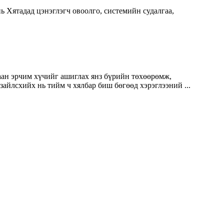
нь Хятадад цэнэглэгч овоолго, системийн судалгаа,
ан эрчим хүчийг ашиглах янз бүрийн төхөөрөмж,
айлсхийх нь тийм ч хялбар биш бөгөөд хэрэглээний ...