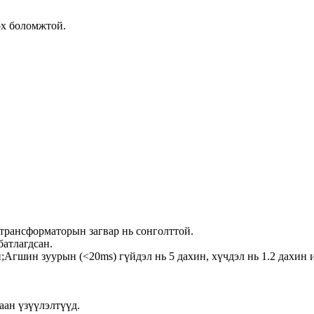
өх боломжтой.
 трансформаторын загвар нь сонголттой.
батлагдсан.
й;Агшин зуурын (<20ms) гүйдэл нь 5 дахин, хүчдэл нь 1.2 дахин и
аан үзүүлэлтүүд.