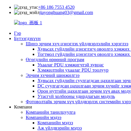
+86 186 7553 4520
jiayonghuang03@gmail.com
Гэр
Бүтээгдэхүүн
Шинэ эрчим хүч цэнэглэх үйлдвэрлэлийн хэрэглээ
Хувьсах гүйдлийн цэнэглэгч овоолго хэмжих
Тогтмол гүйдлийн цэнэглэгч овоолго хэмжих
Өгөгдлийн өрөөний програм
Ухаалаг PDU хэмжигчтэй хувцас
Хэмжилтийн ухаалаг PDU тоолуур
Эрчим хүчний шинжилгээ
Хувьсах гүйдлийн суулгагдсан цахилгаан эрч
DC суулгагдсан цахилгаан эрчим хүчийг хэм
Орон нутгийн цахилгаан эрчим хүч авах моду
Утасгүй холбооны удирдлагын модуль
Фотоволтайк эрчим хүч үйлдвэрлэх системийн хэрэ
Компани
Компанийн танилцуулга
Компанийн мэдээ
Компанийн мэдээ
Аж үйлдвэрийн мэдээ