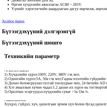
Дижитал хоолойн дэлгэц.
Өргөн хүчдэлийн ажиллагаа AC80 ~ 265V.
Үүнийг хэрэглэгчийн шаардлагын дагуу өөрчилж, өөрчл
Холбоо барих
Бүтээгдэхүүний дэлгэрэнгүй
Бүтээгдэхүүний шошго
Техникийн параметр
1. Нэг фазын хувьсах гүйдлийн оролт
1)
Хүчдэлийн хүрээ:
100V, 220V, 380V гэх мэт.
2) Одоогийн хүрээ:
5А, 50а гэх мэт;Гадны нээлтийн гүйдлийн
3) Дохио боловсруулах:
тусгай тоолуурын чип, 24 битийн AD 
4) Хэт ачааллын хүчин чадал:
1.2 дахин их хүрээ нь тогтворто
5) Оролтын эсэргүүцэл:
хүчдэлийн суваг >1к Ом /v.
2. Туршилтын гаралтын өгөгдөл
Хүчдэл, гүйдэл, хүч, цахилгаан эрчим хүч болон бусад цахилг