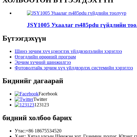
JSY1005 Ухаалаг rs485pdu гүйдлийн то
Бүтээгдэхүүн
Шинэ эрчим хүч цэнэглэх үйлдвэрлэлийн хэрэглээ
Өгөгдлийн өрөөний програм
Эрчим хүчний шинжилгээ
Фотоволтайк эрчим хүч үйлдвэрлэх системийн хэрэглээ
Биднийг дагаарай
Facebook
Twitter
123123
бидний холбоо барих
Утас:+86 18675534520
Хаяг: Хятад улсын Шенжэн хот, Гуанмин дүүрэг, Ютанг г