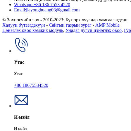
Whatsapp:+86 186 7553 4520
Email:jiayonghuang03@gmail.com
© Зохиогчийн эрх - 2010-2023: Бүх эрх хуулиар хамгаалагдсан.
Халуун бүтээгдэхүүн
-
Сайтын газрын зураг
-
AMP Mobile
Цэнэглэх овоо хэмжих модуль
,
Унадаг дугуй цэнэглэх овоо
,
Гур
Утас
Утас
+86 18675534520
И-мэйл
И-мэйл