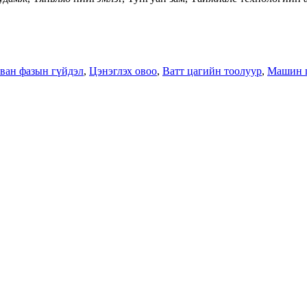
ван фазын гүйдэл
,
Цэнэглэх овоо
,
Ватт цагийн тоолуур
,
Машин ц