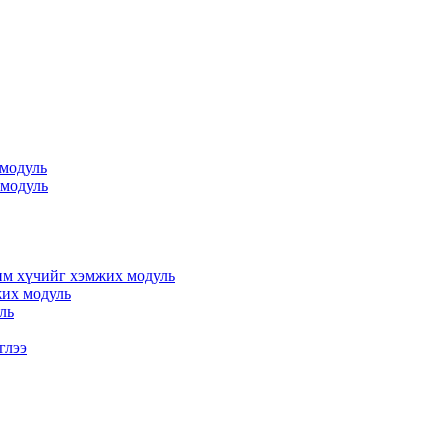
 модуль
 модуль
им хүчийг хэмжих модуль
жих модуль
ль
глээ