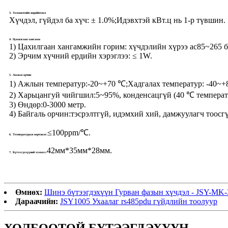
3. Хэмжилтийн нарийвчлал
Хүчдэл, гүйдэл ба хүч: ± 1.0%;Идэвхтэй кВт.ц нь 1-р түвшин.
4. Цахилгаан хангамж
1) Цахилгаан хангамжийн горим: хүчдэлийн хүрээ ac85~265 
2) Эрчим хүчний ердийн хэрэглээ: ≤ 1W.
5. Ажлын орчин
1) Ажлын температур:
-20~+70 ℃;Хадгалах температур: -40~+
2) Харьцангуй чийгшил:
5~95%, конденсацгүй (40 ℃ температ
3) Өндөр:
0-3000 метр.
4) Байгаль орчин:
тэсрэлтгүй, идэмхий хий, дамжуулагч тоосгү
≤100ppm/℃.
6. Температурын өөрчлөлт:
42мм*35мм*28мм.
7. Бүтээгдэхүүний хэмжээ:
Өмнөх:
Шинэ бүтээгдэхүүн Гурван фазын хүчдэл - JSY-MK-
Дараачийн:
JSY1005 Ухаалаг rs485pdu гүйдлийн тоолуур
ХОЛБООТОЙ БҮТЭЭГДЭХҮҮН