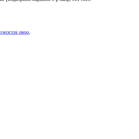
энэглэх овоо
,