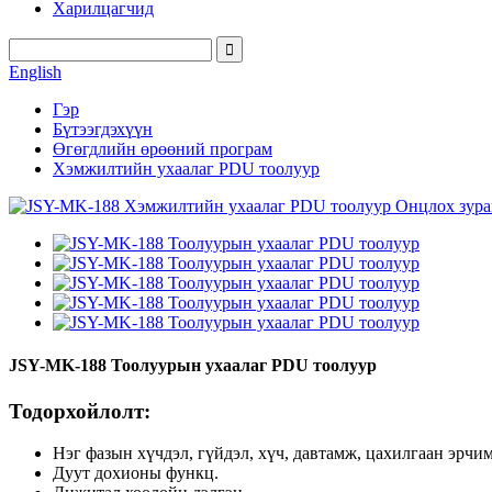
Харилцагчид
English
Гэр
Бүтээгдэхүүн
Өгөгдлийн өрөөний програм
Хэмжилтийн ухаалаг PDU тоолуур
JSY-MK-188 Тоолуурын ухаалаг PDU тоолуур
Тодорхойлолт:
Нэг фазын хүчдэл, гүйдэл, хүч, давтамж, цахилгаан эрчи
Дуут дохионы функц.