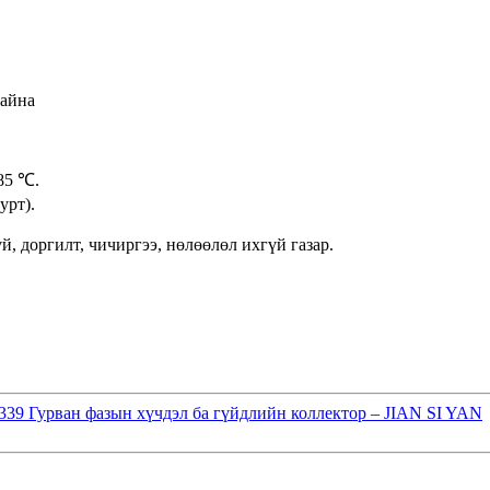
байна
85 ℃.
урт).
й, доргилт, чичиргээ, нөлөөлөл ихгүй газар.
339 Гурван фазын хүчдэл ба гүйдлийн коллектор – JIAN SI YAN